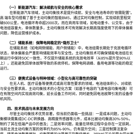
（一）新能源汽车：解决续航与安全的核心需求
在新能源汽车领域，主动均衡技术是提升续航、安全与电池寿命的“刚需配置”。
高 端车型均搭载了基于主动均衡的智能BMS，通过实时均衡控制，实现续航里程突
破600公里，电池循环寿命超2000次。而在商用车领域，如电动重卡、公交车，由于
电池组容量大、单体数量多，主动均衡技术可有效解决长期高强度使用下的单体偏差
问题，降低运营维护成本。
（二）储能系统：保障电网稳定的“隐形卫士”
在储能系统（如电网侧储能、用户侧储能）中，电池组需长期处于充放电循环
状态，单体偏差会严重影响储能效率与安全性。主动均衡技术可确保储能电池组在长
期运行中保持SOC一致性，不仅提升储能系统的充放电效率（从85%提升至90%以
上），还能避免因单体故障导致的系统停机，保障电网调峰、备用电源等功能的稳定
运行。
（三）便携式设备与特种领域：小型化与高可靠性的突破
在无人机、医疗设备等便携式或高可靠性要求的领域，电池组体积小、对续航
与安全性要求高，主动均衡技术的小型化方案（如基于电容的飞渡电容均衡电路）可
在有限空间内实现高效均衡，延长设备工作时间，同时避免因电池故障引发的设备停
机风险。
四、技术挑战与未来发展方向
尽管主动均衡技术优势显著，但当前仍面临一些挑战：一是成本问题，主动均
衡模块需集成DC-DC转换器、高精度传感器等元件，成本比被动均衡高30%-50%，
制约了其在低端产品中的普及；二是效率问题，能量在转移过程中会存在一定损耗，
当前主流主动均衡方案的效率约为85%-90%，仍有提升空间；三是控制算法复杂