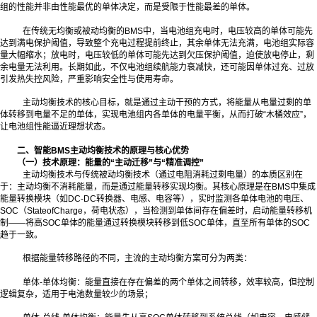
组的性能并非由性能最优的单体决定，而是受限于性能最差的单体。
在传统无均衡或被动均衡的BMS中，当电池组充电时，电压较高的单体可能先
达到满电保护阈值，导致整个充电过程提前终止，其余单体无法充满，电池组实际容
量大幅缩水；放电时，电压较低的单体可能先达到欠压保护阈值，迫使放电停止，剩
余电量无法利用。长期如此，不仅电池组续航能力衰减快，还可能因单体过充、过放
引发热失控风险，严重影响安全性与使用寿命。
主动均衡技术的核心目标，就是通过主动干预的方式，将能量从电量过剩的单
体转移到电量不足的单体，实现电池组内各单体的电量平衡，从而打破“木桶效应”，
让电池组性能逼近理想状态。
二、智能BMS主动均衡技术的原理与核心优势
（一）技术原理：能量的“主动迁移”与“精准调控”
主动均衡技术与传统被动均衡技术（通过电阻消耗过剩电量）的本质区别在
于：主动均衡不消耗能量，而是通过能量转移实现均衡。其核心原理是在BMS中集成
能量转换模块（如DC-DC转换器、电感、电容等），实时监测各单体电池的电压、
SOC（StateofCharge，荷电状态），当检测到单体间存在偏差时，启动能量转移机
制——将高SOC单体的能量通过转换模块转移到低SOC单体，直至所有单体的SOC
趋于一致。
根据能量转移路径的不同，主流的主动均衡方案可分为两类：
单体-单体均衡：能量直接在存在偏差的两个单体之间转移，效率较高，但控制
逻辑复杂，适用于电池数量较少的场景；