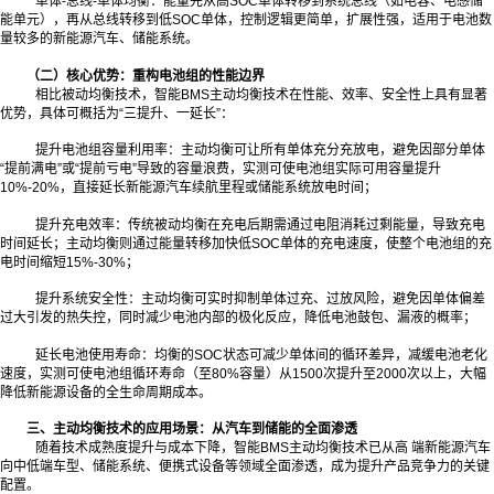
单体-总线-单体均衡：能量先从高SOC单体转移到系统总线（如电容、电感储
能单元），再从总线转移到低SOC单体，控制逻辑更简单，扩展性强，适用于电池数
量较多的新能源汽车、储能系统。
（二）核心优势：重构电池组的性能边界
相比被动均衡技术，智能BMS主动均衡技术在性能、效率、安全性上具有显著
优势，具体可概括为“三提升、一延长”：
提升电池组容量利用率：主动均衡可让所有单体充分充放电，避免因部分单体
“提前满电”或“提前亏电”导致的容量浪费，实测可使电池组实际可用容量提升
10%-20%，直接延长新能源汽车续航里程或储能系统放电时间；
提升充电效率：传统被动均衡在充电后期需通过电阻消耗过剩能量，导致充电
时间延长；主动均衡则通过能量转移加快低SOC单体的充电速度，使整个电池组的充
电时间缩短15%-30%；
提升系统安全性：主动均衡可实时抑制单体过充、过放风险，避免因单体偏差
过大引发的热失控，同时减少电池内部的极化反应，降低电池鼓包、漏液的概率；
延长电池使用寿命：均衡的SOC状态可减少单体间的循环差异，减缓电池老化
速度，实测可使电池组循环寿命（至80%容量）从1500次提升至2000次以上，大幅
降低新能源设备的全生命周期成本。
三、主动均衡技术的应用场景：从汽车到储能的全面渗透
随着技术成熟度提升与成本下降，智能BMS主动均衡技术已从高 端新能源汽车
向中低端车型、储能系统、便携式设备等领域全面渗透，成为提升产品竞争力的关键
配置。