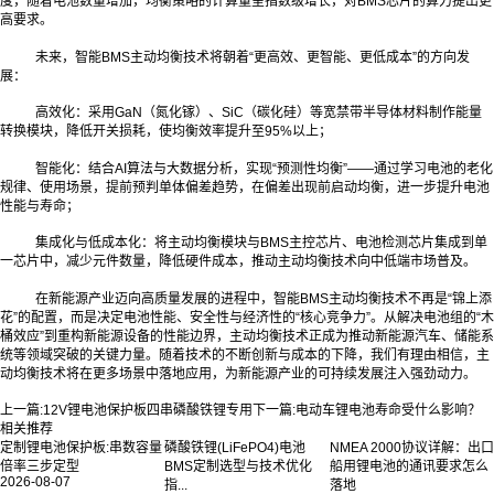
度，随着电池数量增加，均衡策略的计算量呈指数级增长，对BMS芯片的算力提出更
高要求。
未来，智能BMS主动均衡技术将朝着“更高效、更智能、更低成本”的方向发
展：
高效化：采用GaN（氮化镓）、SiC（碳化硅）等宽禁带半导体材料制作能量
转换模块，降低开关损耗，使均衡效率提升至95%以上；
智能化：结合AI算法与大数据分析，实现“预测性均衡”——通过学习电池的老化
规律、使用场景，提前预判单体偏差趋势，在偏差出现前启动均衡，进一步提升电池
性能与寿命；
集成化与低成本化：将主动均衡模块与BMS主控芯片、电池检测芯片集成到单
一芯片中，减少元件数量，降低硬件成本，推动主动均衡技术向中低端市场普及。
在新能源产业迈向高质量发展的进程中，智能BMS主动均衡技术不再是“锦上添
花”的配置，而是决定电池性能、安全性与经济性的“核心竞争力”。从解决电池组的“木
桶效应”到重构新能源设备的性能边界，主动均衡技术正成为推动新能源汽车、储能系
统等领域突破的关键力量。随着技术的不断创新与成本的下降，我们有理由相信，主
动均衡技术将在更多场景中落地应用，为新能源产业的可持续发展注入强劲动力。
上一篇:
12V锂电池保护板四串磷酸铁锂专用
下一篇:
电动车锂电池寿命受什么影响？
相关推荐
定制锂电池保护板:串数容量
磷酸铁锂(LiFePO4)电池
NMEA 2000协议详解：出口
倍率三步定型
BMS定制选型与技术优化
船用锂电池的通讯要求怎么
2026-08-07
指...
落地