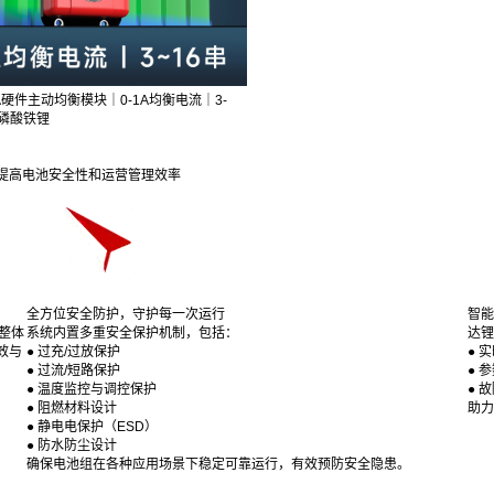
A硬件主动均衡模块｜0-1A均衡电流｜3-
/磷酸铁锂
提高电池安全性和运营管理效率
全方位安全防护，守护每一次运行
智能
整体
系统内置多重安全保护机制，包括：
达锂
效与
● 过充/过放保护
● 
●
过流/短路保护
● 
●
温度监控与调控保护
● 
●
阻燃材料设计
助力
●
静电电保护（ESD）
●
防水防尘设计
确保电池组在各种应用场景下稳定可靠运行，有效预防安全隐患。