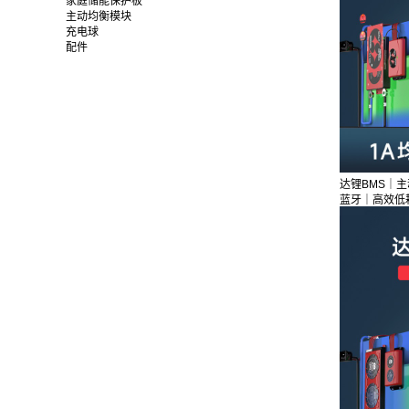
家庭储能保护板
主动均衡模块
充电球
配件
达锂BMS｜主
蓝牙｜高效低