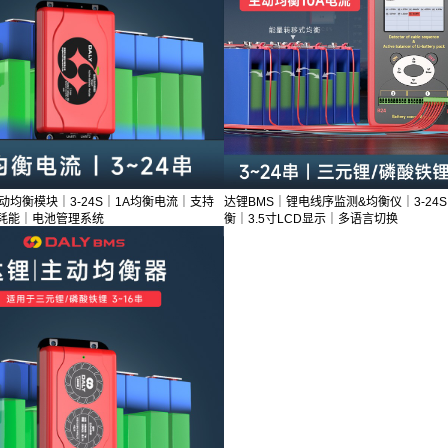
动均衡模块｜3-24S｜1A均衡电流｜支持
达锂BMS｜锂电线序监测&均衡仪｜3-24S
耗能｜电池管理系统
衡｜3.5寸LCD显示｜多语言切换