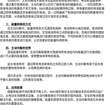
在BMS中，主动均衡技术通常涉及监测各单体电池的电压、电流和温度等参
数。通过集中管理系统，主动均衡可以实时了解各电池的健康状态。一旦检测到某一
单体电池的电量低于其它单体，BMS便会启动能量转移过程，将电量较高的电池能量
通过转移电路输送至电量较低的电池。这一过程确保了电池组内各单体的数量保持在
安全范围，从而避免因单体过放或过充引发的安全事故。
三、能量转移的方式
在主动均衡中，能量转移的方式通常有两种：电流转移与电压转移。电流转移
通过控制充电和放电电流的流向，实现电池单体之间的能量分享。而电压转移则借助
电压差，通过变压器或谐振电路进行能源的高效传输。不同的转移方式可以根据实际
应用场景的需求进行选择，以实现更好的能量利用效率。
四、主动均衡的优势
提高能量利用率：主动均衡能够更大限度地将电池组内的能量进行合理调配，
减少不必要的能量损耗，使得整体效率明显提高。
延长电池寿命：通过降低电池单体的过充和过放几率，主动均衡有助于延长电
池组的整体使用寿命，从而降低维护成本。
提升安全性：在电池组的管理过程中，主动均衡能够有效降低因电池单元的不
平衡引发的短路、过热等安全隐患。
五、应用前景
随着新能源市场的需求不断上升，BMS保护板中主动均衡技术的应用将日益广
泛。从电动车到便携式设备，主动均衡能够在不同场景中提供高效、安全的电池管理
解决方案。综合电池组的健康管理、能量利用效率及安全性，主动均衡将成为未来电
池技术的重要支柱。