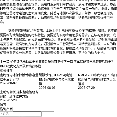
策略需兼顾动态与静态场景，充电时重点抑制单体过充，放电时避免单体过放，静置
时则逐步缩小单体电压差，确保电池包在全工况下都能保持zui佳一致性。此外，均衡
策略还需考虑电池的生命周期变化，随着电池循环次数增加，单体一致性会逐渐衰
减，策略需具备自适应能力，动态调整均衡阈值与速度，延长电池包的整体使用寿
命。
钛酸锂保护板的均衡策略，本质上是对电池包“群体协作”的精细化管理。它不仅
需要匹配钛酸锂电池的材料特性，更要适配实际应用场景的需求，在结构复杂度、成
本控制与均衡效果之间找到zui佳平衡点。随着新能源技术的不断发展，均衡策略正朝
着更智能、更高效的方向演进，通过融合人工智能算法、高精度监测技术，未来的均
衡策略将能更精准地预判单体电池的性能变化，提前启动均衡调节，让钛酸锂电池的
优势得到更充分的发挥，为各类新能源设备提供更可靠、更持久的动力支持。
上一篇:
如何评估电动车电池管理系统的可靠性
下一篇:
房车储能锂电池颠簸后断电？
BMS双优化方案破解出行难题
相关推荐
定制锂电池保护板:串数容量
磷酸铁锂(LiFePO4)电池
NMEA 2000协议详解：出口
倍率三步定型
BMS定制选型与技术优化
船用锂电池的通讯要求怎么
2026-08-07
指...
落地
2026-08-06
2026-07-29
主动均衡板:延长锂电池组寿
命的一致性维护方案
2026-07-28
留言
咨询产品