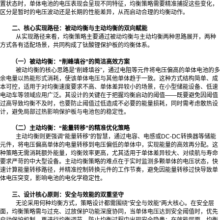
置状态时，单体电池的电压表现会呈现不同特征，均衡策略需要精准捕捉这些变化，
区分是暂时的电压波动还是长期的性能差异，从而启动合理的均衡动作。
二、核心实现路径：被动均衡与主动均衡的双向赋能
从实现路径来看，均衡策略主要通过被动均衡与主动均衡两种思路展开，两种
方式各有适配场景，共同构成了钛酸锂保护板的均衡体系。
（一）被动均衡：“削峰填谷”的简洁高效方案
被动均衡的核心思路是“削峰填谷”，通过电阻等元件将电压偏高的单体电池的多
余电量以热能形式消耗，使该单体电压与其他单体趋于一致。这种方式结构简单、成
本可控，适用于对均衡速度要求不高、单体差异较小的场景，在小型储能设备、低速
电动车等领域应用广泛。其设计的关键在于把握均衡启动的阈值——既要避免因阈值
过高导致均衡不及时，也要防止阈值过低造成不必要的能量损耗，同时需考虑散热设
计，避免局部过热影响保护板与电池包的稳定性。
（二）主动均衡：“能量转移”的精准优化策略
主动均衡则更强调“能量转移”的智慧，通过电容、电感或DC-DC转换器等储能
元件，将电压偏高单体的电量转移到电压偏低的单体中，实现能量的高效再分配。这
种策略无需消耗额外能量，均衡效率更高，尤其适用于单体差异较大、对续航与寿命
要求严苛的中大型设备。主动均衡策略的难点在于实时监测多颗单体的电压状态，快
速计算能量转移路径，并精准控制转换元件的工作节奏，避免因能量转移过快导致单
体电压突变，影响电池的电化学稳定性。
三、设计核心原则：安全与效能的双重坚守
无论采用何种均衡方式，策略设计都需围绕“安全与效能”两大核心。在安全层
面，均衡策略需与过充、过放保护功能深度协同，当单体电压达到安全阈值时，优先
启动保护机制，再进行均衡调节，防止均衡过程中出现安全隐患；在效能层面，均衡