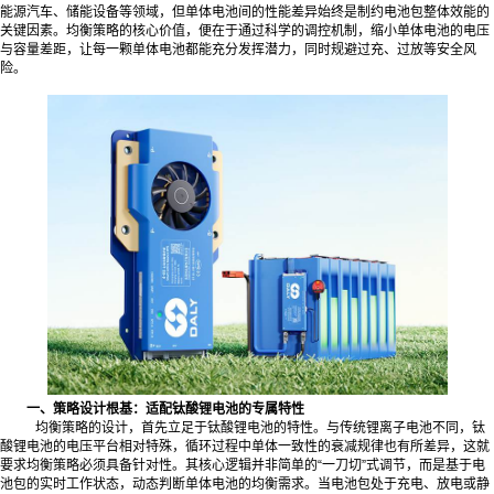
能源汽车、储能设备等领域，但单体电池间的性能差异始终是制约电池包整体效能的
关键因素。均衡策略的核心价值，便在于通过科学的调控机制，缩小单体电池的电压
与容量差距，让每一颗单体电池都能充分发挥潜力，同时规避过充、过放等安全风
险。
一、策略设计根基：适配钛酸锂电池的专属特性
均衡策略的设计，首先立足于钛酸锂电池的特性。与传统锂离子电池不同，钛
酸锂电池的电压平台相对特殊，循环过程中单体一致性的衰减规律也有所差异，这就
要求均衡策略必须具备针对性。其核心逻辑并非简单的“一刀切”式调节，而是基于电
池包的实时工作状态，动态判断单体电池的均衡需求。当电池包处于充电、放电或静