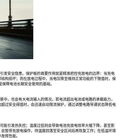
引发安全隐患。保护板的首要作用就是精准把控充放电的边界：当充电
部结构损坏；而在放电过程中，当电压降至维持正常功能的下限值时，保
是保障电池长期安全使用的基础。
景中，也会有大电流输入的情况。若电流超出电池或电路的承载能力，
流超过安全阈值时，会迅速启动限流保护，通过调整电路导通状态降低电
可能引发热失控；温度过低则会导致电池充放电效率大幅下降，甚至影
，会暂停充放电操作，待温度回落至安全区间后再恢复工作；在低温环境
中发挥性能。