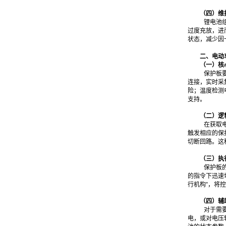
（四）维
锂电池
过度充放，进
状态，减少因
二、电动
（一）核
保护板
连接，实时采
险；温度检测
支持。
（二）逻
在获取
触发相应的保
切断回路。这
（三）执
保护板
的指令下迅速
行机构”，将
（四）辅
对于需
电，或对电压