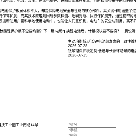
（如电压、电流、温度、剩余电量等）传输给整车控制器，同时接收整车控制器的指
锂电池保护板虽体积不大，却是保障电池安全与性能的核心部件。其关键作用涵盖了过
行保驾护航；而其技术原理则围绕参数检测、逻辑判断、执行保护展开，通过精密的
仅能帮助用户更科学地使用电动车，也能让人们意识到，电动车的安全与耐用，离不开
钛酸锂保护板不需要均衡？
下一篇:
电动车换锂电池后，计量模块要不要换？一篇说清
主动均衡板:延长锂电池组寿命的一致性维
2026-07-28
钛酸锂保护板定制:低温与长循环场景的选
2026-07-15
技工业园工业南路14号