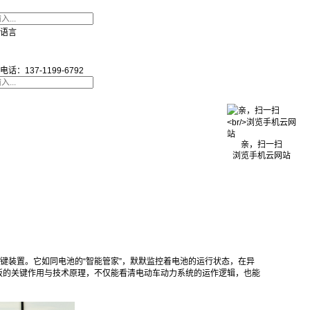
语言
电话：137-1199-6792
亲，扫一扫
浏览手机云网站
键装置。它如同电池的“智能管家”，默默监控着电池的运行状态，在异
板的关键作用与技术原理，不仅能看清电动车动力系统的运作逻辑，也能