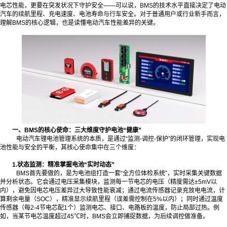
电芯性能，更要在突发状况下守护安全——可以说，BMS的技术水平直接决定了电动
汽车的续航里程、充电速度、电池寿命与行车安全。对于普通用户或行业新手而言，
理解BMS的核心逻辑，也是读懂电动汽车性能差异的关键。
一、BMS的核心使命：三大维度守护电池“健康”
电动汽车锂电池管理系统的本质，是通过“监测-调控-保护”的闭环管理，实现电
池性能与安全的平衡，其核心使命集中在三个维度：
1.状态监测：精准掌握电池“实时动态”
BMS首先要做的，是为电池组打造一套“全方位体检系统”，实时采集关键数据
并分析状态。它会通过电压采集模块，监测每一节电芯的电压（精度需达±5mV以
内），避免因电芯电压差异过大导致性能衰减；通过电流传感器记录充放电电流，计
算剩余电量（SOC），精准显示续航里程（误差需控制在5%以内）；同时通过温度
传感器（每2-4节电芯配1个）监测电芯、接口、电路板的温度，防止局部过热。例
如，当某节电芯温度超过45℃时，BMS会立即捕捉数据，为后续调控做准备。