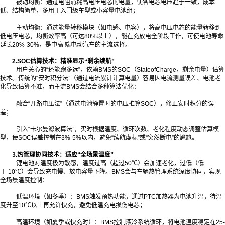
被动均衡：通过电阻消耗高电压电芯的电量，使各电芯电压趋于一致，成本
低、结构简单，多用于入门级车型或小容量电池组；
主动均衡：通过能量转移模块（如电感、电容），将高电压电芯的能量转移到
低电压电芯，均衡效率高（可达80%以上），能在充放电全阶段工作，可使电池寿命
延长20%-30%，是中高 端电动汽车的主流选择。
2.SOC估算技术：精准显示“剩余续航”
用户关心的“还能跑多远”，依赖BMS的SOC（StateofCharge，剩余电量）估算
技术。传统的“安时积分法”（通过电流累计计算电量）容易因电流测量误差、电池老
化导致估算不准，而主流BMS会结合多种算法优化：
融合“开路电压法”（通过电池静置时的电压推算SOC），修正安时积分的误
差；
引入“卡尔曼滤波算法”，实时根据温度、循环次数、老化程度动态调整估算模
型，使SOC误差控制在3%-5%以内，避免“续航虚标”或“突然断电”的尴尬。
3.热管理协同技术：适应“全场景温度”
锂电池对温度极为敏感，温度过高（超过50℃）会加速老化，过低（低
于-10℃）会导致充电慢、放电容量下降。BMS会与车辆热管理系统深度协同，实现
全场景温度控制：
低温环境（如冬季）：BMS触发预热功能，通过PTC加热器为电池升温，待温
度升至10℃以上再允许快充，避免低温充电损伤电芯；
高温环境（如夏季或快充时）：BMS控制液冷系统循环，将电池温度稳定在25-