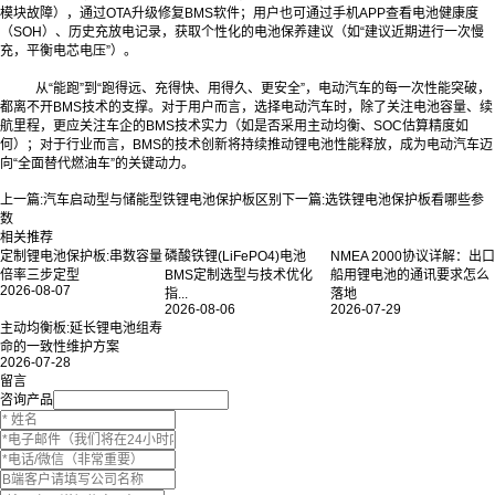
模块故障），通过OTA升级修复BMS软件；用户也可通过手机APP查看电池健康度
（SOH）、历史充放电记录，获取个性化的电池保养建议（如“建议近期进行一次慢
充，平衡电芯电压”）。
从“能跑”到“跑得远、充得快、用得久、更安全”，电动汽车的每一次性能突破，
都离不开BMS技术的支撑。对于用户而言，选择电动汽车时，除了关注电池容量、续
航里程，更应关注车企的BMS技术实力（如是否采用主动均衡、SOC估算精度如
何）；对于行业而言，BMS的技术创新将持续推动锂电池性能释放，成为电动汽车迈
向“全面替代燃油车”的关键动力。
上一篇:
汽车启动型与储能型铁锂电池保护板区别
下一篇:
选铁锂电池保护板看哪些参
数
相关推荐
定制锂电池保护板:串数容量
磷酸铁锂(LiFePO4)电池
NMEA 2000协议详解：出口
倍率三步定型
BMS定制选型与技术优化
船用锂电池的通讯要求怎么
2026-08-07
指...
落地
2026-08-06
2026-07-29
主动均衡板:延长锂电池组寿
命的一致性维护方案
2026-07-28
留言
咨询产品