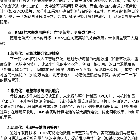
温度监测存在盲区（如未覆盖电芯内部），可能无法及时发现热失控前兆；若短路保
护响应延迟（超过1ms），大电流可能瞬间引燃电池。而合规的BMS会通过“冗余设
计”（如双MCU芯片、双重电压采集）确保监测与保护的可靠性，同时具备“故障自诊
断”功能，一旦发现自身模块异常，会立即触发报警并限制电池使用，从源头杜绝安全
隐患。
四、BMS的未来发展趋势：向“更智能、更集成”进化
随着电动汽车技术的升级，BMS也在向更高阶的方向发展，未来将呈现三大趋
势：
1.智能化：AI算法提升管理精度
下一代BMS将引入人工智能算法，通过分析海量的电池数据（如循环次数、温
度变化、充放电习惯），建立个性化的电池模型。例如，根据用户的日常通勤距离
（如每天50公里），自动优化充电策略（如仅充至70%，减少满充次数）；根据不同
地区的气候特点（如南方高温、北方低温），动态调整热管理参数，实现“一车一策”
的精准管理。
2.集成化：与整车系统深度融合
传统BMS多作为独立模块工作，未来将与整车控制器（VCU）、电机控制器
（MCU）、充电控制器深度集成，形成“整车能量管理系统”。例如，在加速时，BMS
会与MCU协同，根据电池当前状态（如SOC、温度）调整电机输出功率，避免电池
过载；在制动回收时，BMS会实时计算电池的最大接受电流，优化回收效率，增加续
航里程。
3.网联化：实现“云端协同管理”
通过车联网技术，BMS可将电池数据上传至云端平台，实现远程监测与管理。
车企可通过云端分析海量车辆的电池状态，提前发现共性问题（如某批次电池的均衡