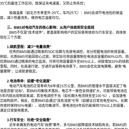
35℃的最佳工作区间，既保证充电速度，又防止热失控；
极端温差（如北方冬季室外-20℃，车内25℃）：BMS会调节电池包的保温
层，减少热量流失，维持电芯温度均匀。
三、BMS对电动汽车的核心影响：从用户体验到安全底线
BMS不仅是“技术组件”，更直接影响用户的实际使用体验与行车安全，具体体
现在三个方面：
1.续航里程：减少“电量浪费”
优秀的BMS能通过精准的SOC估算与充放电调控，充分挖掘电池的有效容量。
例如，劣质BMS可能因担心过放，将实际可用容量限制在电池总容量的80%以内，而
优质BMS通过精准的电芯监测，可将可用容量提升至90%以上，间接增加10%的续航
里程。同时，在高速行驶、空调开启等耗电场景下，BMS会优化放电策略，避免“电
量骤降”，让续航更稳定。
2.电池寿命：延缓“老化速度”
电动汽车电池的正常寿命为8年或15万公里，而BMS的管理水平直接决定了电
池是否能“达标”。若BMS均衡技术落后，电芯不一致性会快速扩大，可能导致电池在
5年内就出现明显衰减；若充电调控不当（如长期大电流快充至100 %），会加速电
芯结构损坏。相反，优质BMS会通过“浅充浅放”引导（如建议日常充电至90%，长期
存放时保持50%电量）、动态均衡调节，使电池在8年后仍能保持70%以上的容量，
满足日常使用需求。
3.行车安全：杜绝“安全隐患”
近年来偶发的电动汽车“自燃”事件，多与BMS故障或技术缺陷有关。若BMS的