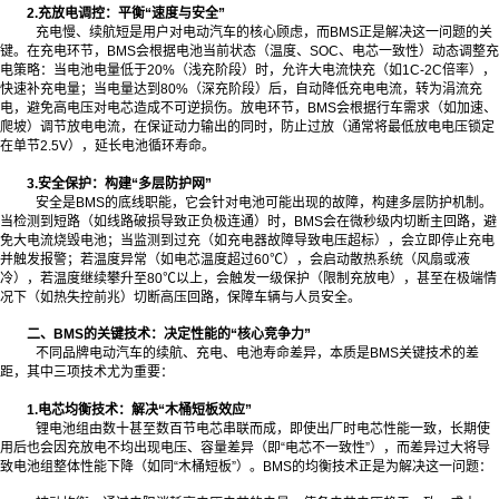
2.充放电调控：平衡“速度与安全”
充电慢、续航短是用户对电动汽车的核心顾虑，而BMS正是解决这一问题的关
键。在充电环节，BMS会根据电池当前状态（温度、SOC、电芯一致性）动态调整充
电策略：当电池电量低于20%（浅充阶段）时，允许大电流快充（如1C-2C倍率），
快速补充电量；当电量达到80%（深充阶段）后，自动降低充电电流，转为涓流充
电，避免高电压对电芯造成不可逆损伤。放电环节，BMS会根据行车需求（如加速、
爬坡）调节放电电流，在保证动力输出的同时，防止过放（通常将最低放电电压锁定
在单节2.5V），延长电池循环寿命。
3.安全保护：构建“多层防护网”
安全是BMS的底线职能，它会针对电池可能出现的故障，构建多层防护机制。
当检测到短路（如线路破损导致正负极连通）时，BMS会在微秒级内切断主回路，避
免大电流烧毁电池；当监测到过充（如充电器故障导致电压超标），会立即停止充电
并触发报警；若温度异常（如电芯温度超过60℃），会启动散热系统（风扇或液
冷），若温度继续攀升至80℃以上，会触发一级保护（限制充放电），甚至在极端情
况下（如热失控前兆）切断高压回路，保障车辆与人员安全。
二、BMS的关键技术：决定性能的“核心竞争力”
不同品牌电动汽车的续航、充电、电池寿命差异，本质是BMS关键技术的差
距，其中三项技术尤为重要：
1.电芯均衡技术：解决“木桶短板效应”
锂电池组由数十甚至数百节电芯串联而成，即使出厂时电芯性能一致，长期使
用后也会因充放电不均出现电压、容量差异（即“电芯不一致性”），而差异过大将导
致电池组整体性能下降（如同“木桶短板”）。BMS的均衡技术正是为解决这一问题：