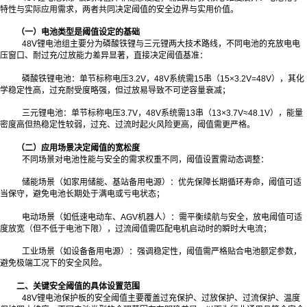
特性与实际应用需求，两者共同决定阈值的安全边界与实用价值。
（一）电池类型是阈值设定的基础
48V锂电池组主要分为磷酸铁锂与三元锂两大技术路线，不同电池的充放电电
压窗口、耐过充/过放能力差异显著，直接决定阈值基准：
磷酸铁锂电池：单节标称电压3.2V，48V系统需15串（15×3.2V=48V），其化
学稳定性高，过充耐受度略强，但过放易导致不可逆容量衰减；
三元锂电池：单节标称电压3.7V，48V系统需13串（13×3.7V≈48.1V），能量
密度高但热稳定性较弱，过充、过流时起火风险更高，阈值需更严格。
（二）应用场景决定阈值的宽松度
不同场景对电池性能与安全的需求权重不同，阈值设置需动态调整：
储能场景（如家用储能、基站备用电源）：优先保障长期循环寿命，阈值可适
当保守，避免电池长期处于满电或亏电状态；
电动场景（如低速电动车、AGV机器人）：需平衡续航与安全，放电阈值可适
度放宽（但不低于电池下限），过流阈值需匹配电机启动时的瞬时大电流；
工业场景（如设备备用电源）：强调稳定性，阈值需严格贴合电池额定参数，
避免极端工况下的安全风险。
二、关键安全阈值的具体设置范围
48V锂电池保护板的安全阈值主要覆盖过充保护、过放保护、过流保护、温度