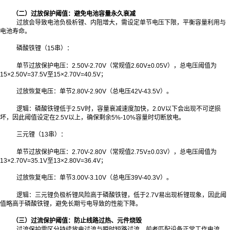
（二）过放保护阈值：避免电池容量永久衰减
过放会导致电池负极析锂、内阻增大，需设定单节电压下限，平衡容量利用与
电池寿命。
磷酸铁锂（15串）：
单节过放保护电压：2.50V-2.70V（常规值2.60V±0.05V），总电压阈值为
15×2.50V=37.5V至15×2.70V=40.5V；
过放恢复电压：单节2.80V-2.90V（总电压42V-43.5V）。
逻辑：磷酸铁锂低于2.5V时，容量衰减速度加快，2.0V以下会出现不可逆损
坏，因此阈值设定在2.5V以上，确保剩余5%-10%容量时切断放电。
三元锂（13串）：
单节过放保护电压：2.70V-2.80V（常规值2.75V±0.03V），总电压阈值为
13×2.70V=35.1V至13×2.80V=36.4V；
过放恢复电压：单节3.00V-3.10V（总电压39V-40.3V）。
逻辑：三元锂负极析锂风险高于磷酸铁锂，低于2.7V易出现析锂现象，因此阈
值略高于磷酸铁锂，避免长期亏电导致的性能下降。
（三）过流保护阈值：防止线路过热、元件烧毁
过流保护需区分持续放电过流与瞬时短路过流，前者匹配设备正常工作电流，