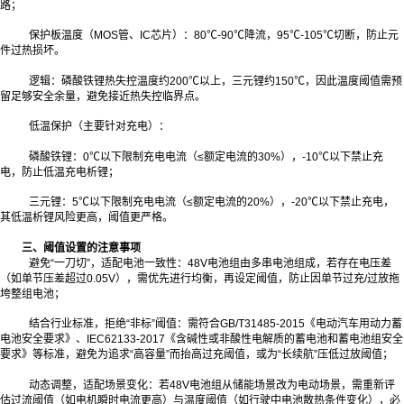
路；
保护板温度（MOS管、IC芯片）：80℃-90℃降流，95℃-105℃切断，防止元
件过热损坏。
逻辑：磷酸铁锂热失控温度约200℃以上，三元锂约150℃，因此温度阈值需预
留足够安全余量，避免接近热失控临界点。
低温保护（主要针对充电）：
磷酸铁锂：0℃以下限制充电电流（≤额定电流的30%），-10℃以下禁止充
电，防止低温充电析锂；
三元锂：5℃以下限制充电电流（≤额定电流的20%），-20℃以下禁止充电，
其低温析锂风险更高，阈值更严格。
三、阈值设置的注意事项
避免“一刀切”，适配电池一致性：48V电池组由多串电池组成，若存在电压差
（如单节压差超过0.05V），需优先进行均衡，再设定阈值，防止因单节过充/过放拖
垮整组电池；
结合行业标准，拒绝“非标”阈值：需符合GB/T31485-2015《电动汽车用动力蓄
电池安全要求》、IEC62133-2017《含碱性或非酸性电解质的蓄电池和蓄电池组安全
要求》等标准，避免为追求“高容量”而抬高过充阈值，或为“长续航”压低过放阈值；
动态调整，适配场景变化：若48V电池组从储能场景改为电动场景，需重新评
估过流阈值（如电机瞬时电流更高）与温度阈值（如行驶中电池散热条件变化），必