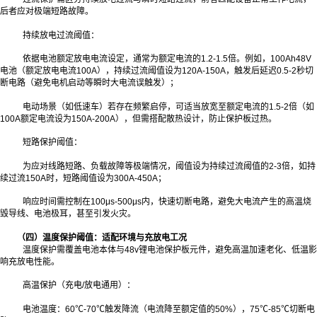
后者应对极端短路故障。
持续放电过流阈值：
依据电池额定放电电流设定，通常为额定电流的1.2-1.5倍。例如，100Ah48V
电池（额定放电电流100A），持续过流阈值设为120A-150A，触发后延迟0.5-2秒切
断电路（避免电机启动等瞬时大电流误触发）；
电动场景（如低速车）若存在频繁启停，可适当放宽至额定电流的1.5-2倍（如
100A额定电流设为150A-200A），但需搭配散热设计，防止保护板过热。
短路保护阈值：
为应对线路短路、负载故障等极端情况，阈值设为持续过流阈值的2-3倍，如持
续过流150A时，短路阈值设为300A-450A；
响应时间需控制在100μs-500μs内，快速切断电路，避免大电流产生的高温烧
毁导线、电池极耳，甚至引发火灾。
（四）温度保护阈值：适配环境与充放电工况
温度保护需覆盖电池本体与48v锂电池保护板元件，避免高温加速老化、低温影
响充放电性能。
高温保护（充电/放电通用）：
电池温度：60℃-70℃触发降流（电流降至额定值的50%），75℃-85℃切断电