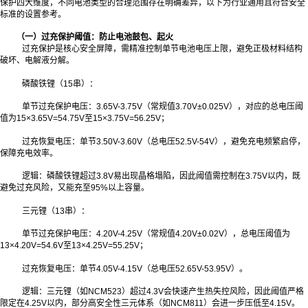
保护四大维度，不同电池类型的合理范围存在明确差异，以下为行业通用且符合安全
标准的设置参考。
（一）过充保护阈值：防止电池鼓包、起火
过充保护是核心安全屏障，需精准控制单节电池电压上限，避免正极材料结构
破坏、电解液分解。
磷酸铁锂（15串）：
单节过充保护电压：3.65V-3.75V（常规值3.70V±0.025V），对应的总电压阈
值为15×3.65V=54.75V至15×3.75V=56.25V；
过充恢复电压：单节3.50V-3.60V（总电压52.5V-54V），避免充电频繁启停，
保障充电效率。
逻辑：磷酸铁锂超过3.8V易出现晶格塌陷，因此阈值需控制在3.75V以内，既
避免过充风险，又能充至95%以上容量。
三元锂（13串）：
单节过充保护电压：4.20V-4.25V（常规值4.20V±0.02V），总电压阈值为
13×4.20V=54.6V至13×4.25V=55.25V；
过充恢复电压：单节4.05V-4.15V（总电压52.65V-53.95V）。
逻辑：三元锂（如NCM523）超过4.3V会快速产生热失控风险，因此阈值严格
限定在4.25V以内，部分高安全性三元体系（如NCM811）会进一步压低至4.15V。