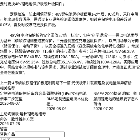
要时更换48v锂电池保护板或升级固件；
定期校准，防止阈值漂移：48v锂电池保护板使用1-2年后，IC芯片、采样电阻
可能出现参数漂移，需通过专业设备检测阈值准确性，如过充保护电压偏差超过
0.05V，需及时校准或更换保护板。
48V锂电池保护板的安全阈值无“统一标准”，但有“科学逻辑”——需以电池类型
为基础（磷酸铁锂侧重过放保护，三元锂侧重过充与温度保护），以应用场景为导向
（储能保守、电动平衡），以安全标准为底线（避免突破电池化学特性极限）。常规
场景下，磷酸铁锂48V组（15串）的核心阈值可参考：过充总电压54.75V-56.25V、
过放总电压37.5V-40.5V、持续过流120A-150A；三元锂48V组（13串）可参考：过
充总电压54.6V-55.25V、过放总电压35.1V-36.4V、持续过流100A-120A。实际应用
中，需结合电池规格书与设备需求，通过专业测试验证阈值合理性，才能真正实现“安
全与性能双赢”。
上一篇:
4串磷酸铁锂保护板定制周期
下一篇:
光伏板串并联原理及发电量差异解析
相关推荐
定制锂电池保护板:串数容量
磷酸铁锂(LiFePO4)电池
NMEA 2000协议详解：出口
倍率三步定型
BMS定制选型与技术优化
船用锂电池的通讯要求怎么
2026-08-07
指...
落地
2026-08-06
2026-07-29
主动均衡板:延长锂电池组寿
命的一致性维护方案
2026-07-28
留言
咨询产品