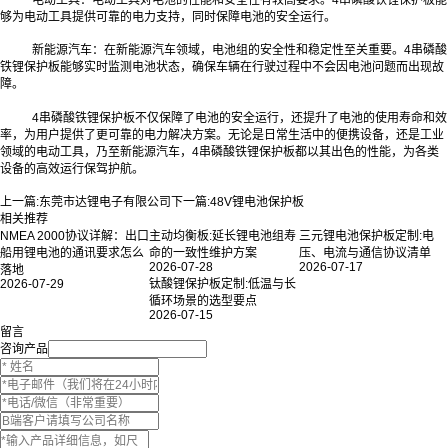
够为电动工具提供可靠的电力支持，同时保障电池的安全运行。
新能源汽车：在新能源汽车领域，电池组的安全性和稳定性至关重要。4串磷酸
铁锂保护板能够实时监测电池状态，确保车辆在行驶过程中不会因电池问题而出现故
障。
4串磷酸铁锂保护板不仅保障了电池的安全运行，还提升了电池的使用寿命和效
率，为用户提供了更可靠的电力解决方案。无论是日常生活中的便携设备，还是工业
领域的电动工具，乃至新能源汽车，4串磷酸铁锂保护板都以其出色的性能，为各类
设备的高效运行保驾护航。
上一篇:
东莞市达锂电子有限公司
下一篇:
48V锂电池保护板
相关推荐
NMEA 2000协议详解：出口
主动均衡板:延长锂电池组寿
三元锂电池保护板定制:电
船用锂电池的通讯要求怎么
命的一致性维护方案
压、电流与通信协议清单
2026-07-28
2026-07-17
落地
2026-07-29
钛酸锂保护板定制:低温与长
循环场景的选型要点
2026-07-15
留言
咨询产品