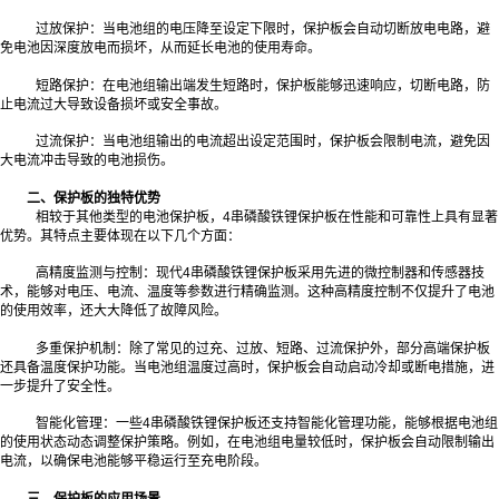
过放保护：当电池组的电压降至设定下限时，保护板会自动切断放电电路，避
免电池因深度放电而损坏，从而延长电池的使用寿命。
短路保护：在电池组输出端发生短路时，保护板能够迅速响应，切断电路，防
止电流过大导致设备损坏或安全事故。
过流保护：当电池组输出的电流超出设定范围时，保护板会限制电流，避免因
大电流冲击导致的电池损伤。
二、保护板的独特优势
相较于其他类型的电池保护板，4串磷酸铁锂保护板在性能和可靠性上具有显著
优势。其特点主要体现在以下几个方面：
高精度监测与控制：现代4串磷酸铁锂保护板采用先进的微控制器和传感器技
术，能够对电压、电流、温度等参数进行精确监测。这种高精度控制不仅提升了电池
的使用效率，还大大降低了故障风险。
多重保护机制：除了常见的过充、过放、短路、过流保护外，部分高端保护板
还具备温度保护功能。当电池组温度过高时，保护板会自动启动冷却或断电措施，进
一步提升了安全性。
智能化管理：一些4串磷酸铁锂保护板还支持智能化管理功能，能够根据电池组
的使用状态动态调整保护策略。例如，在电池组电量较低时，保护板会自动限制输出
电流，以确保电池能够平稳运行至充电阶段。
三、保护板的应用场景