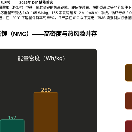
FP）——2026年 DIY 储能首选
磷酸根（PO₄³⁻）中铁—氧共价键的极高键能，即使在过充、短路或高温等严苛条件下
壳电芯能量密度达 140–165 Wh/kg，16S 串联构建 51.2 V（≈48 V）系统。循环寿命 
：在 −20°C 下容量保持率约 55%，且严禁在 0°C 以下充电（BMS 须强制
元锂（NMC）——高密度与热风险并存