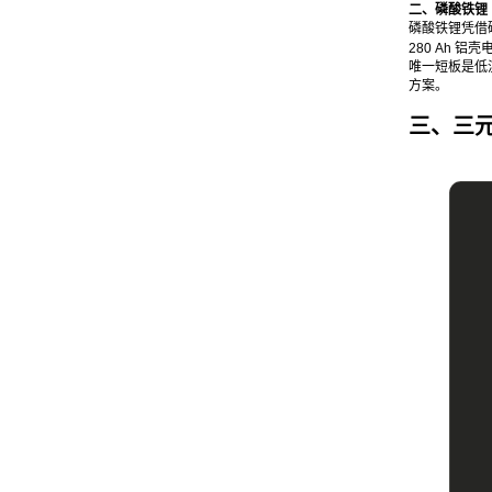
二、磷酸铁锂（L
磷酸铁锂凭借
280 Ah 铝
唯一短板是低温
方案。
三、三