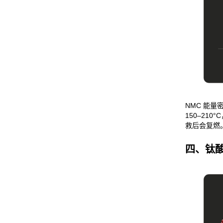
NMC 能量密
150–21
救后会复燃。循
四、钛酸