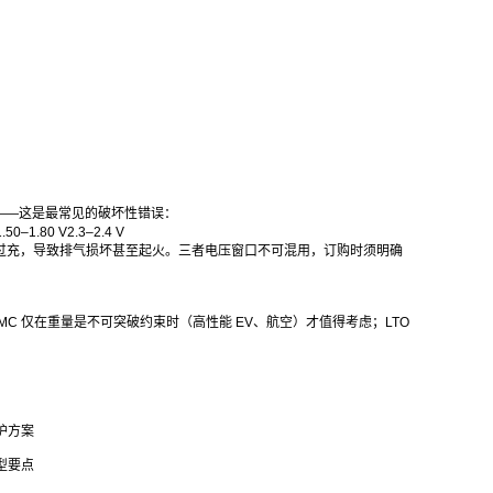
应——这是最常见的破坏性错误：
–1.80 V2.3–2.4 V
P 严重过充，导致排气损坏甚至起火。三者电压窗口不可混用，订购时须明确
MC 仅在重量是不可突破约束时（高性能 EV、航空）才值得考虑；LTO
护方案
型要点