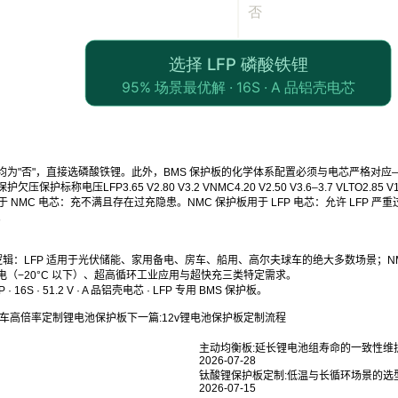
均为"否"，直接选磷酸铁锂。此外，BMS 保护板的化学体系配置必须与电芯严格对
保护标称电压LFP3.65 V2.80 V3.2 VNMC4.20 V2.50 V3.6–3.7 VLTO2.85 V1.50
用于 NMC 电芯：充不满且存在过充隐患。NMC 保护板用于 LFP 电芯：允许 LF
。
型逻辑：LFP 适用于光伏储能、家用备电、房车、船用、高尔夫球车的绝大多数场景；N
电（−20°C 以下）、超高循环工业应用与超快充三类特定需求。
 16S · 51.2 V · A 品铝壳电芯 · LFP 专用 BMS 保护板。
车高倍率定制锂电池保护板
下一篇:
12v锂电池保护板定制流程
主动均衡板:延长锂电池组寿命的一致性维
2026-07-28
钛酸锂保护板定制:低温与长循环场景的选
2026-07-15