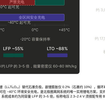
锂（Li₄Ti₅O₁₂）替代石墨负极，嵌锂膨胀仅 0.2%（石墨约 10%），循环寿命
，可在 −40°C 环境安全充电，是北极圈离网系统的唯一实用锂电方案，支持 
kg，系统成本约为同容量 LFP 的 3–5 倍，标称电压 2.3–2.4 V 须搭配专用 