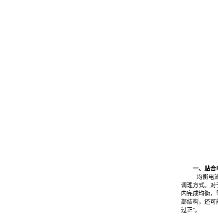
一、贴合
均衡电
调理方式。对
内完成均衡，
部结构，还可
过正”。