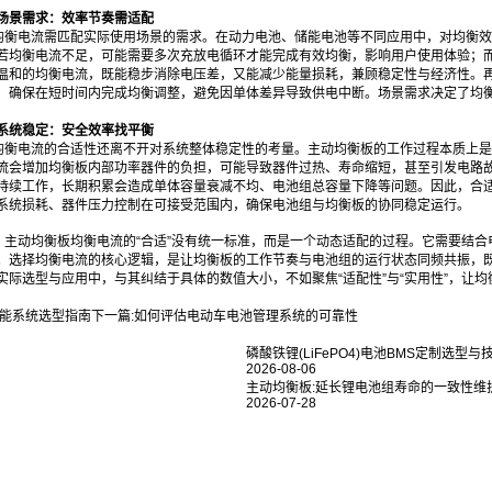
场景需求：效率节奏需适配
均衡电流需匹配实际使用场景的需求。在动力电池、储能电池等不同应用中，对均衡效
若均衡电流不足，可能需要多次充放电循环才能完成有效均衡，影响用户使用体验；
温和的均衡电流，既能稳步消除电压差，又能减少能量损耗，兼顾稳定性与经济性。
，确保在短时间内完成均衡调整，避免因单体差异导致供电中断。场景需求决定了均衡
系统稳定：安全效率找平衡
均衡电流的合适性还离不开对系统整体稳定性的考量。主动均衡板的工作过程本质上是
流会增加均衡板内部功率器件的负担，可能导致器件过热、寿命缩短，甚至引发电路
持续工作，长期积累会造成单体容量衰减不均、电池组总容量下降等问题。因此，合适
系统损耗、器件压力控制在可接受范围内，确保电池组与均衡板的协同稳定运行。
，主动均衡板均衡电流的“合适”没有统一标准，而是一个动态适配的过程。它需要结
。选择均衡电流的核心逻辑，是让均衡板的工作节奏与电池组的运行状态同频共振，
实际选型与应用中，与其纠结于具体的数值大小，不如聚焦“适配性”与“实用性”，让均
能系统选型指南
下一篇:
如何评估电动车电池管理系统的可靠性
磷酸铁锂(LiFePO4)电池BMS定制选型与技
2026-08-06
主动均衡板:延长锂电池组寿命的一致性维
2026-07-28