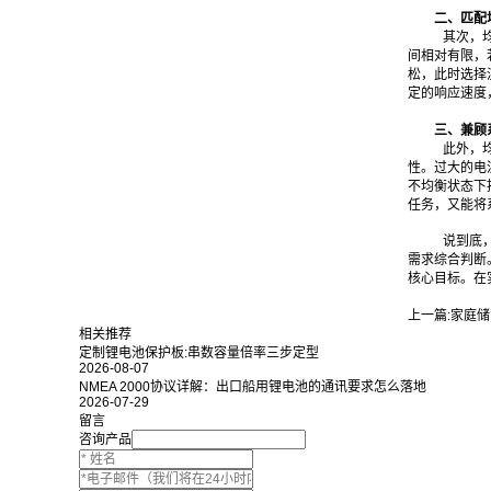
二、匹配
其次，
间相对有限，
松，此时选择
定的响应速度
三、兼顾
此外，
性。过大的电
不均衡状态下
任务，又能将
说到底
需求综合判断
核心目标。在
上一篇:
家庭储
相关推荐
定制锂电池保护板:串数容量倍率三步定型
2026-08-07
NMEA 2000协议详解：出口船用锂电池的通讯要求怎么落地
2026-07-29
留言
咨询产品