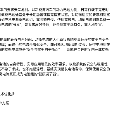
率的要求天差地别。以新能源汽车的动力电池为例，日常行驶中充电时
而储能电池通常处于长期静置或慢充慢放状态，对均衡速度的要求相对宽
再如应急电源类电池组，需频繁启停、快速充放电，均衡电流则需具备一
电流的“节奏”，是追求高效快速，还是侧重平稳持久，需因地制宜。
能量的转移与再分配，均衡电流的大小直接影响能量转移的效率与安全
故障；而过小的电流虽看似安全，却可能因均衡周期过长，使得电池组在
的均衡电流应是“安全与效率的平衡点”——既能在合理时间内完成均衡
合电池的自身特性、实际应用场景的效率要求，以及系统的安全与稳定性
既不急于求成，也不拖延滞后，最终实现延长电池寿命、保障使用安全的
衡电流真正成为电池组的“健康调节器”。
术优化指...
护方案