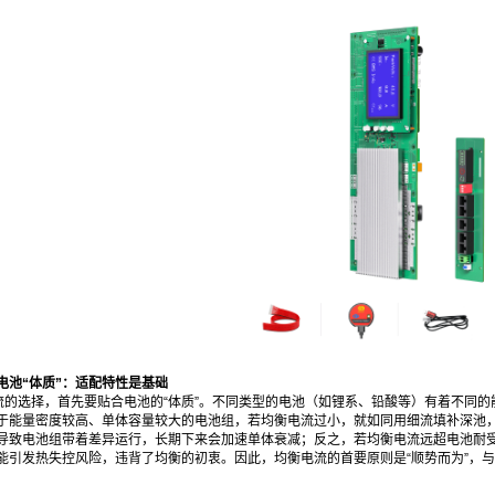
电池“体质”：适配特性是基础
流的选择，首先要贴合电池的“体质”。不同类型的电池（如锂系、铅酸等）有着不同
于能量密度较高、单体容量较大的电池组，若均衡电流过小，就如同用细流填补深池，
导致电池组带着差异运行，长期下来会加速单体衰减；反之，若均衡电流远超电池耐
能引发热失控风险，违背了均衡的初衷。因此，均衡电流的首要原则是“顺势而为”，与