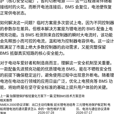
护（核心安全功能），暂时切断电源 —— 这一过程通常伴随着
接线时的火花。而断开电池连接后，BMS 会复位，电池便恢复
正常供电状态。
如何解决这一问题？临时方案是多次尝试上电，因为不同控制器
的参数存在差异。但根本解决方案是为锂电池的 BMS 配备上电
预充功能。当 BMS 检测到来自控制器的瞬时大电流时，该功能
会先释放小而可控的电流，温和地为控制器电容供电。这一设计
既满足了市面上绝大多数控制器的启动需求，又能完整保留
BMS 抵御真实短路的核心安全能力。
对于电动车爱好者和制造商而言，理解这一安全机制至关重要。
一款配备先进预充功能的优质锂电池 BMS，能在不牺牲安全性
的前提下确保稳定运行，避免使用过程中出现意外断电。随着锂
电池在电动出行领域的应用日益广泛，优化上电预充等 BMS 功
能，将始终是在坚守安全标准的基础上提升用户体验的关键。
上一篇:
钛酸锂保护板轻量化方案
下一篇:
定制BMS技术方案咨询
相关推荐
NMEA 2000协议详解：出口
主动均衡板:延长锂电池组寿
三元锂电池保护板定制:电
船用锂电池的通讯要求怎么
命的一致性维护方案
压、电流与通信协议清单
2026-07-28
2026-07-17
落地