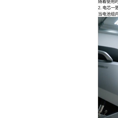
随着使用
2. 电芯
当电池组