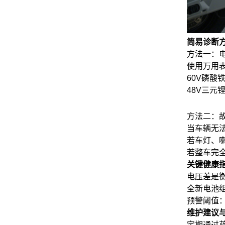
简易诊断
方法一：
使用万用
60V磷酸
48V三元
方法二：
当车辆无
若车灯、喇
若整车完全
关键健康
电压差是
全新电池组
预警阈值：
维护建议
定期通过