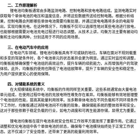
二、工作原理解析
锂电池均衡板通常由多路监测电路、控制电路和放电电路组成。监测电路实时
获取每个单体电池的电压和温度信息，并将这些数据传送给控制电路。根据分析结
果，控制电路会判断哪些单体电池需要均衡处理，并通过放电电路将多余的电能导
出，实现均衡充电。在这种情况下，均衡板不仅可以选择性地对某些电池进行放电，
也能够根据需要对电池充电过程进行动态调整。从技术上讲，均衡方法主要有被动均
衡和主动均衡两种，分别适用于不同的应用场景。
三、在电动汽车中的应用
在电动汽车领域，锂电池均衡板具有不可或缺的地位。车辆在面对不规则载重
和多变的驾驶条件时，各个电池单元的状态差异会更为明显。通过实时监控和调整，
均衡板能够确保整个电池组的高效运作，提升车辆的续航能力，从而增强用户的驾驶
体验。此外，均衡板的使用也降低了电池组故障率，提升了车辆的安全性和稳定性，
为用户提供更安心的使用保障。
四、对储能系统的意义
在大规模储能系统中，均衡板的作用同样至关重要。这些系统通常由大量电池
单元组成，在使用过程中电池的充放电特性难免存在差异。均衡板能够有效地管理整
个电池组的性能，提高其能量利用效率。当多颗单体电池在不同负载和不同环境条件
下工作时，均衡板通过消除电池间不均衡的现象，确保储能系统的整体效率和安全。
这对于那些依赖于稳定负载的行业，如电力调度和可再生能源存储，显得尤为重要。
锂电池均衡板在提升电池系统安全性和工作效率方面发挥了重要作用。它通过
调整和优化电池组中各个单体电池的状态，确保每个电池模块始终处于正常工作状
态。这不仅减少了安全隐患，还带来了更高的能量利用效率。