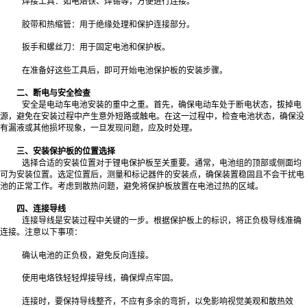
焊接工具：如电烙铁、焊锡等，方便进行连接。
胶带和热缩管：用于绝缘处理和保护连接部分。
扳手和螺丝刀：用于固定电池和保护板。
在准备好这些工具后，即可开始电池保护板的安装步骤。
二、断电与安全检查
安全是电动车电池安装的重中之重。首先，确保电动车处于断电状态，拔掉电
源，避免在安装过程中产生意外短路或触电。在这一过程中，检查电池状态，确保没
有漏液或其他损坏现象，一旦发现问题，应及时处理。
三、安装保护板的位置选择
选择合适的安装位置对于锂电保护板至关重要。通常，电池组的顶部或侧面均
可为安装位置。选定位置后，测量和标记器件的安装点，确保装置稳固且不会干扰电
池的正常工作。考虑到散热问题，避免将保护板放置在电池过热的区域。
四、连接导线
连接导线是安装过程中关键的一步。根据保护板上的标识，将正负极导线准确
连接。注意以下事项：
确认电池的正负极，避免反向连接。
使用电烙铁轻轻焊接导线，确保焊点牢固。
连接时，要保持导线整齐，不应有多余的弯折，以免影响视觉美观和散热效