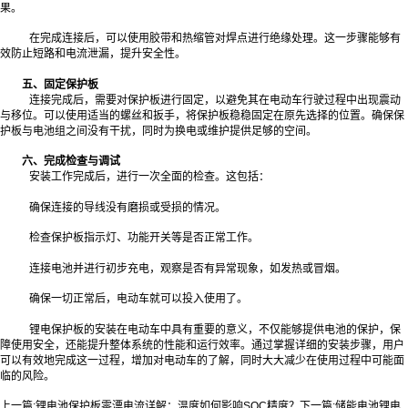
果。
在完成连接后，可以使用胶带和热缩管对焊点进行绝缘处理。这一步骤能够有
效防止短路和电流泄漏，提升安全性。
五、固定保护板
连接完成后，需要对保护板进行固定，以避免其在电动车行驶过程中出现震动
与移位。可以使用适当的螺丝和扳手，将保护板稳稳固定在原先选择的位置。确保保
护板与电池组之间没有干扰，同时为换电或维护提供足够的空间。
六、完成检查与调试
安装工作完成后，进行一次全面的检查。这包括：
确保连接的导线没有磨损或受损的情况。
检查保护板指示灯、功能开关等是否正常工作。
连接电池并进行初步充电，观察是否有异常现象，如发热或冒烟。
确保一切正常后，电动车就可以投入使用了。
锂电保护板的安装在电动车中具有重要的意义，不仅能够提供电池的保护，保
障使用安全，还能提升整体系统的性能和运行效率。通过掌握详细的安装步骤，用户
可以有效地完成这一过程，增加对电动车的了解，同时大大减少在使用过程中可能面
临的风险。
上一篇:
锂电池保护板零漂电流详解：温度如何影响SOC精度？
下一篇:
储能电池锂电