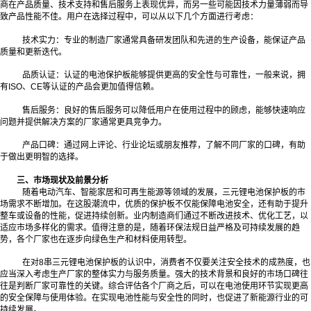
商在产品质量、技术支持和售后服务上表现优异，而另一些可能因技术力量薄弱而导
致产品性能不佳。用户在选择过程中，可以从以下几个方面进行考虑：
技术实力：专业的制造厂家通常具备研发团队和先进的生产设备，能保证产品
质量和更新迭代。
品质认证：认证的电池保护板能够提供更高的安全性与可靠性，一般来说，拥
有ISO、CE等认证的产品会更加值得信赖。
售后服务：良好的售后服务可以降低用户在使用过程中的顾虑，能够快速响应
问题并提供解决方案的厂家通常更具竞争力。
产品口碑：通过网上评论、行业论坛或朋友推荐，了解不同厂家的口碑，有助
于做出更明智的选择。
三、市场现状及前景分析
随着电动汽车、智能家居和可再生能源等领域的发展，三元锂电池保护板的市
场需求不断增加。在这股潮流中，优质的保护板不仅能保障电池安全，还有助于提升
整车或设备的性能，促进持续创新。业内制造商们通过不断改进技术、优化工艺，以
适应市场多样化的需求。值得注意的是，随着环保法规日益严格及可持续发展的趋
势，各个厂家也在逐步向绿色生产和材料使用转型。
在对8串三元锂电池保护板的认识中，消费者不仅要关注安全技术的成熟度，也
应当深入考虑生产厂家的整体实力与服务质量。强大的技术背景和良好的市场口碑往
往是判断厂家可靠性的关键。综合评估各个厂商之后，可以在电池使用环节实现更高
的安全保障与使用体验。在实现电池性能与安全性的同时，也促进了新能源行业的可
持续发展。