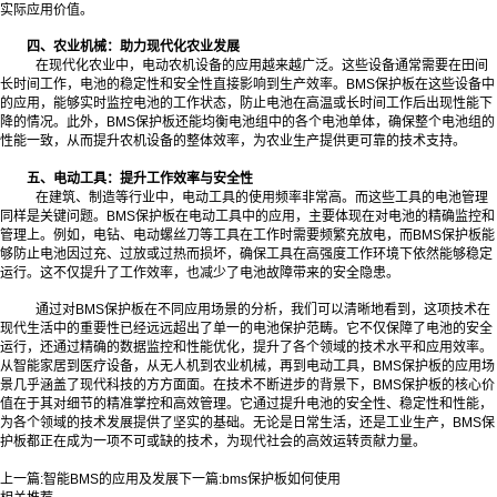
实际应用价值。
四、农业机械：助力现代化农业发展
在现代化农业中，电动农机设备的应用越来越广泛。这些设备通常需要在田间
长时间工作，电池的稳定性和安全性直接影响到生产效率。BMS保护板在这些设备中
的应用，能够实时监控电池的工作状态，防止电池在高温或长时间工作后出现性能下
降的情况。此外，BMS保护板还能均衡电池组中的各个电池单体，确保整个电池组的
性能一致，从而提升农机设备的整体效率，为农业生产提供更可靠的技术支持。
五、电动工具：提升工作效率与安全性
在建筑、制造等行业中，电动工具的使用频率非常高。而这些工具的电池管理
同样是关键问题。BMS保护板在电动工具中的应用，主要体现在对电池的精确监控和
管理上。例如，电钻、电动螺丝刀等工具在工作时需要频繁充放电，而BMS保护板能
够防止电池因过充、过放或过热而损坏，确保工具在高强度工作环境下依然能够稳定
运行。这不仅提升了工作效率，也减少了电池故障带来的安全隐患。
通过对BMS保护板在不同应用场景的分析，我们可以清晰地看到，这项技术在
现代生活中的重要性已经远远超出了单一的电池保护范畴。它不仅保障了电池的安全
运行，还通过精确的数据监控和性能优化，提升了各个领域的技术水平和应用效率。
从智能家居到医疗设备，从无人机到农业机械，再到电动工具，BMS保护板的应用场
景几乎涵盖了现代科技的方方面面。在技术不断进步的背景下，BMS保护板的核心价
值在于其对细节的精准掌控和高效管理。它通过提升电池的安全性、稳定性和性能，
为各个领域的技术发展提供了坚实的基础。无论是日常生活，还是工业生产，BMS保
护板都正在成为一项不可或缺的技术，为现代社会的高效运转贡献力量。
上一篇:
智能BMS的应用及发展
下一篇:
bms保护板如何使用