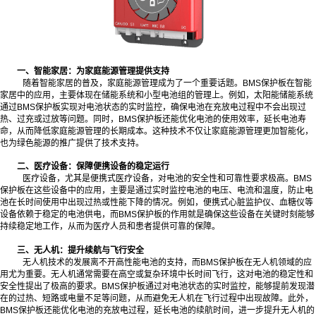
一、智能家居：为家庭能源管理提供支持
随着智能家居的普及，家庭能源管理成为了一个重要话题。BMS保护板在智能
家居中的应用，主要体现在储能系统和小型电池组的管理上。例如，太阳能储能系统
通过BMS保护板实现对电池状态的实时监控，确保电池在充放电过程中不会出现过
热、过充或过放等问题。同时，BMS保护板还能优化电池的使用效率，延长电池寿
命，从而降低家庭能源管理的长期成本。这种技术不仅让家庭能源管理更加智能化，
也为绿色能源的推广提供了技术支持。
二、医疗设备：保障便携设备的稳定运行
医疗设备，尤其是便携式医疗设备，对电池的安全性和可靠性要求极高。BMS
保护板在这些设备中的应用，主要是通过实时监控电池的电压、电流和温度，防止电
池在长时间使用中出现过热或性能下降的情况。例如，便携式心脏监护仪、血糖仪等
设备依赖于稳定的电池供电，而BMS保护板的作用就是确保这些设备在关键时刻能够
持续稳定地工作，从而为医疗人员和患者提供可靠的保障。
三、无人机：提升续航与飞行安全
无人机技术的发展离不开高性能电池的支持，而BMS保护板在无人机领域的应
用尤为重要。无人机通常需要在高空或复杂环境中长时间飞行，这对电池的稳定性和
安全性提出了极高的要求。BMS保护板通过对电池状态的实时监控，能够提前发现潜
在的过热、短路或电量不足等问题，从而避免无人机在飞行过程中出现故障。此外，
BMS保护板还能优化电池的充放电过程，延长电池的续航时间，进一步提升无人机的