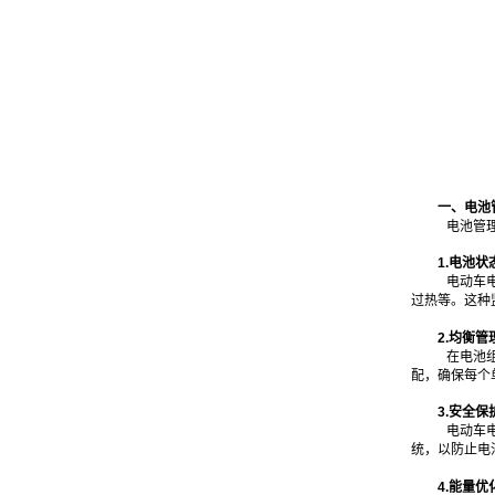
一、电池
电池管
1.电池状
电动车
过热等。这种
2.均衡管
在电池
配，确保每个
3.安全保
电动车
统，以防止电
4.能量优