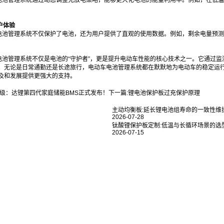
电池管理系统通过动态调整充放电策略，能够更大化电池的能量利用率。例如，在低温
户体验
电池管理系统不仅保护了电池，还为用户提供了直观的使用数据。例如，剩余电量预测
电池管理系统不仅是电池的“守护者”，更是提升电动车性能的核心技术之一。它通过
。无论是日常通勤还是长途旅行，电动车电池管理系统都在默默地为电动车的稳定运
及和发展提供更强大的支持。
级：达锂第四代家庭储能BMS正式发布！
下一篇:
锂电池保护板过充保护原理
主动均衡板:延长锂电池组寿命的一致性维
2026-07-28
钛酸锂保护板定制:低温与长循环场景的选
2026-07-15