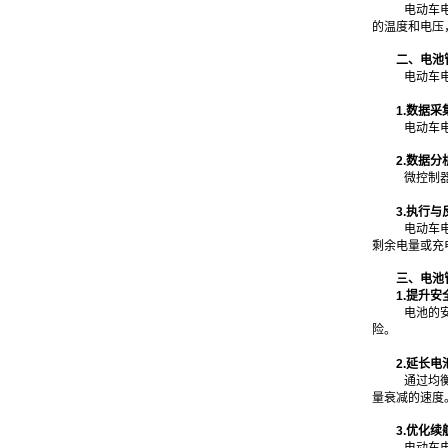
电动车
的温度和电压
二、电池
电动车
1.数据采
电动车
2.数据
微控制
3.执行与
电动车
剩余电量或充
三、电池
1.提升安
电池的
险。
2.延长电
通过均
量衰减的速度
3.优化续