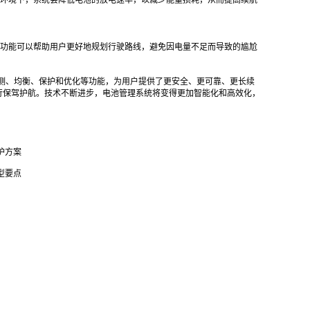
环境下，系统会降低电池的放电速率，以减少能量损耗，从而提高续航
功能可以帮助用户更好地规划行驶路线，避免因电量不足而导致的尴尬
监测、均衡、保护和优化等功能，为用户提供了更安全、更可靠、更长续
行保驾护航。技术不断进步，电池管理系统将变得更加智能化和高效化，
护方案
型要点