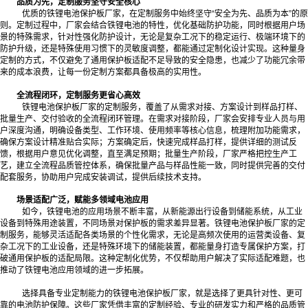
品质为先，定制服务坚守安全核心
优质的铁锂电池保护板厂家，在定制服务中始终坚守“安全为先、品质为本”的原
则。定制过程中，厂家会结合铁锂电池的特性，优化基础防护功能，同时根据用户场
景的特殊需求，针对性强化防护设计，无论是复杂工况下的稳定运行、极端环境下的
防护升级，还是特殊使用习惯下的灵敏度调整，都能通过定制化设计实现。这种量身
定制的方式，不仅避免了通用保护板适配不足导致的安全隐患，也减少了功能冗余带
来的成本浪费，让每一份定制方案都具备极高的实用性。
全流程闭环，定制服务更省心高效
铁锂电池保护板厂家的定制服务，覆盖了从需求对接、方案设计到样品打样、
批量生产、交付验收的全流程闭环管理。在需求对接阶段，厂家会安排专业人员与用
户深度沟通，明确设备类型、工作环境、使用频率等核心信息，梳理附加功能需求，
确保方案设计精准贴合实际；方案确定后，快速完成样品打样，提供详细的测试反
馈，根据用户意见优化调整，直至满足预期；批量生产阶段，厂家严格把控生产工
艺，建立全流程品质管控体系，确保批量产品与样品性能一致，同时提供完善的交付
配套服务，协助用户完成安装调试，提供后续技术支持。
场景适配广泛，赋能多领域电池应用
如今，铁锂电池的应用场景不断丰富，从新能源出行设备到储能系统，从工业
设备到特殊用途装置，不同场景对保护板的需求差异显著。铁锂电池保护板厂家的定
制服务，能够灵活适配各类场景的个性化需求，无论是高频次使用的运营类设备、复
杂工况下的工业设备，还是特殊环境下的储能装置，都能量身打造专属保护方案，打
破通用保护板的适配局限。这种定制化优势，不仅帮助用户解决了实际适配难题，也
推动了铁锂电池应用领域的进一步拓展。
选择具备专业定制能力的铁锂电池保护板厂家，就是选择了更具针对性、更可
靠的电池防护保障。这些厂家凭借丰富的定制经验、专业的研发实力和严格的品质管