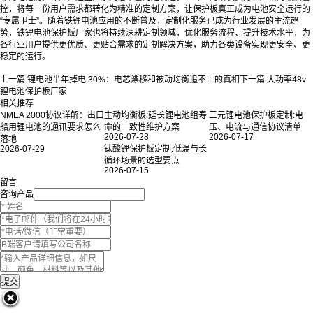
控，将每一份用户需求都转化为精准的定制方案，让保护板真正成为电池安全运行的
“专属卫士”。随着铁锂电池应用的不断普及，定制化服务已成为行业发展的主流趋
势，铁锂电池保护板厂家也将持续深耕定制领域，优化服务流程、提升技术水平，为
各行业用户提供更优质、更贴合需求的定制解决方案，助力各类设备实现更安全、更
稳定的运行。
上一篇:
锂电池半年掉电 30%：电芯漂移和被动均衡追不上的真相
下一篇:
大功率48v
锂电池保护板厂家
相关推荐
NMEA 2000协议详解：出口
主动均衡板:延长锂电池组寿
三元锂电池保护板定制:电
船用锂电池的通讯要求怎么
命的一致性维护方案
压、电流与通信协议清单
2026-07-28
2026-07-17
落地
2026-07-29
钛酸锂保护板定制:低温与长
循环场景的选型要点
2026-07-15
留言
咨询产品