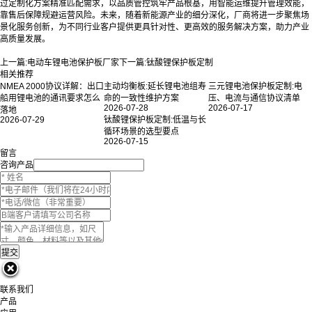
过定制化方案精准匹配需求，以品质管控筑牢产品根基，用智能运维提升管理效能，
靠售后保障规避运营风险。未来，随着新能源产业的细分深化，厂商将进一步聚焦场
景化服务创新，为不同行业客户提供更具针对性、更高效的服务解决方案，助力产业
高质量发展。
上一篇:
电动车锂电池保护板厂家
下一篇:
钛酸锂保护板定制
相关推荐
NMEA 2000协议详解：出口
主动均衡板:延长锂电池组寿
三元锂电池保护板定制:电
船用锂电池的通讯要求怎么
命的一致性维护方案
压、电流与通信协议清单
2026-07-28
2026-07-17
落地
2026-07-29
钛酸锂保护板定制:低温与长
循环场景的选型要点
2026-07-15
留言
咨询产品
联系我们
产品