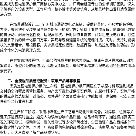
服务成为锂电池保护板厂商核心竞争力之一。厂商会组建专业的需求调研团队，深入
了解客户的设备类型、工作环境、核心诉求等关键信息，从场景特性出发打造专属解
决方案。
在场景适配设计上，针对城市通勤类电动车辆，提供轻量化、小尺寸的保护板
方案，兼顾狭小安装空间与复杂路况下的稳定性；针对工业物流设备，侧重强化方案
的抗振动、耐高低温性能，适配高频次、长时间作业需求；针对租电换电行业，打造
兼容多平台的标准化接口方案，实现与现有运营系统的无缝对接。同时，支持功能模
块的灵活组合，可根据客户需求集成定位追踪、数据传输、加热控制等附加功能，形
成个性化的电池管理方案。
在方案落地过程中，厂商会依托成熟的技术方案库，快速完成从需求确认到方
案设计、原型验证的全流程，缩短定制周期，确保方案精准匹配电池组特性与应用场
景要求。
二、全流程品质管控服务：筑牢产品可靠根基
品质是锂电池保护板的生命线，锂电池保护板厂商建立了从原材料筛选到成品
交付的全流程品质管控服务，为产品可靠性提供坚实保障。在原材料环节，实施严格
的供应商筛选机制，对核心元器件进行全面资质审核与性能检测，确保每一批次元器
件都符合行业高标准。
在生产加工阶段，采用标准化生产工艺与自动化检测设备，对焊接、组装等关
键工序进行实时监控，避免人为误差影响产品质量。成品检测环节，通过模拟真实工
况的环境测试、振动测试、耐久性测试等多轮严苛检验，全面验证产品在极端条件下
的稳定性与安全性。同时，厂商会提供完整的品质检测报告，清晰呈现产品各项性能
指标，让客户直观了解产品品质状况。