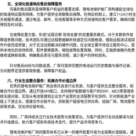
五、全球化极速响应售后保障服务
完善的售后服务是保障客户权益的重要支撑，锂电池保护板厂商构建起全球化
的极速响应服务网络，为客户提供全周期售后保障。在响应机制上，建立7×24小时全
天候服务通道，通过电话、邮件、在线客服等多种方式快速响应客户需求，确保问题
得到及时对接。
在故障处置方面，形成"远程诊断 现场支援"的双重服务模式。对于多数软件故
障或参数问题，技术团队可通过远程数据解析快速定位问题根源，借助远程调试或固
件升级完成修复；对于无法远程解决的硬件问题，在全球主要市场设立服务中心，提
供本地化的现场检修、配件更换服务，缩短故障处置周期。同时，实施质保期内免费
维修或换新政策，明确售后责任与服务流程，减少客户的停机损失。
针对售后纠纷与问题追溯，厂商可提供完整的电池运行历史数据与操作记录，
为问题界定提供客观依据，保障客户权益。
六、行业生态整合服务：拓展合作价值边界
优秀的锂电池保护板厂商会依托自身行业资源，为客户提供生态整合服务，拓
展合作价值边界。通过开放API接口，支持保护板数据与客户的ERP、MES等管理系
统无缝对接，实现从电池管理到企业生产运营的全流程数字化协同。针对新能源产业
链上下游企业，搭建合作对接平台，协助客户链接电芯供应商、组装厂商、物流服务
商等资源，优化供应链布局。
同时，厂商持续关注行业技术趋势与政策变化，为客户提供行业动态解读与技
术升级建议，助力客户提前布局技术迭代，提升产品市场竞争力。
锂电池保护板厂商的服务体系已从单一的硬件配套升级为全链路价值赋能，通