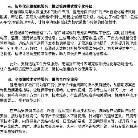
三、智能化运维赋能服务：推动管理模式数字化升级
随着物联网与大数据技术的融合应用，锂电池保护板厂商推出智能化运维赋能
服务，帮助客户实现从"被动维修"到"主动管控"的管理升级。核心在于构建"硬件+云端
APP"的智能管理生态，让锂电池保护板成为数据采集与传输的终端载体。
通过配套的云端管理平台，客户可实现对电池资产的集中管控，实时监测电池
电压、温度、运行状态等关键信息，生成可视化的运营数据报表。平台支持批量设备
管理功能，运维人员可远程下发参数调整指令，无需逐台现场操作，大幅提升管理效
率。针对电池运行数据，厂商通过大数据分析模型挖掘潜在问题，为客户提供生产工
艺优化、运维计划调整的决策依据，助力降低资产损耗与运营成本。
此外，支持远程固件升级服务，无需拆卸硬件即可完成系统优化与功能迭代，
让产品持续适配新的应用需求，延长电池组的有效使用寿命。
四、全周期技术支持服务：覆盖合作全流程
锂电池保护板厂商为客户提供贯穿合作全周期的技术支持服务，从前期方案咨
询到后期运维指导，全程保障合作顺畅。在合作初期，安排专业技术顾问一对一对
接，解答客户关于方案可行性、技术难点、行业适配标准等相关疑问，协助客户梳理
需求要点，规避选型风险。
在产品安装调试阶段，派遣工程师提供现场技术指导，协助客户完成保护板的
安装、接线与系统调试，确保产品快速投入正常使用。针对客户的运维团队，开展专
项技术培训，内容涵盖产品结构认知、日常维护要点、常见问题排查等，提升客户自
主运维能力。同时，建立技术交流平台，客户可随时咨询技术问题，获取专业的解决
方案与操作指导。