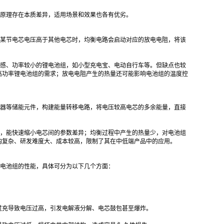
原理存在本质差异，适用场景和效果也各有优劣。
某节电芯电压高于其他电芯时，均衡电路会启动对应的放电电阻，将该
感、功率较小的锂电池组，如小型充电宝、电动自行车等。但缺点也较
高功率锂电池组的需求；放电电阻产生的热量还可能影响电池组的温度控
器等储能元件，构建能量转移电路，将电压较高电芯的多余能量，直接
，能快速缩小电芯间的参数差异；均衡过程中产生的热量少，对电池组
构复杂、研发难度大、成本较高，限制了其在中低端产品中的应用。
电池组的性能，具体可分为以下几个方面：
过充导致电压过高，引发电解液分解、电芯鼓包甚至爆炸。