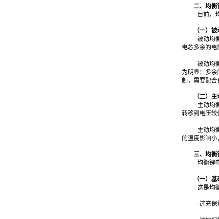
二、均衡
目前，
（一）被
被动均
电芯多余的电
被动均
为明显：多余
制，需要配合
（二）主
主动均
转移到电压较
主动均
的温度影响小
三、均衡
均衡锂
（一）基
这是均
-过充