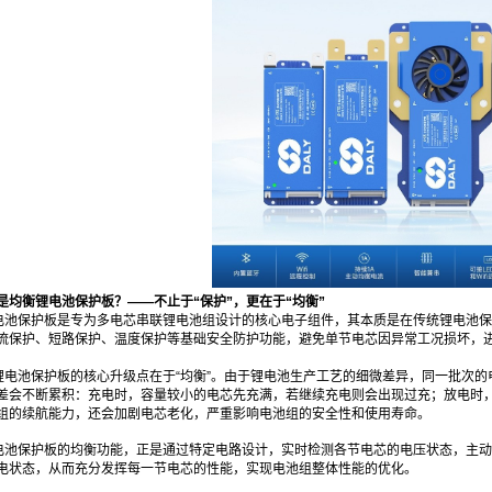
是均衡锂电池保护板？——不止于“保护”，更在于“均衡”
电池保护板是专为多电芯串联锂电池组设计的核心电子组件，其本质是在传统锂电池保
流保护、短路保护、温度保护等基础安全防护功能，避免单节电芯因异常工况损坏，
锂电池保护板的核心升级点在于“均衡”。由于锂电池生产工艺的细微差异，同一批次
差会不断累积：充电时，容量较小的电芯先充满，若继续充电则会出现过充；放电时
组的续航能力，还会加剧电芯老化，严重影响电池组的安全性和使用寿命。
电池保护板的均衡功能，正是通过特定电路设计，实时检测各节电芯的电压状态，主动
电状态，从而充分发挥每一节电芯的性能，实现电池组整体性能的优化。