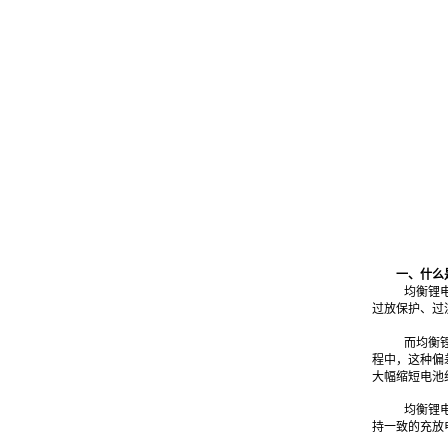
一、什么
均衡锂
过放保护、过
而均衡
程中，这种偏
大幅缩短电池
均衡锂
持一致的充放