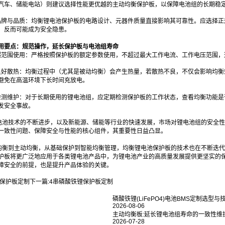
汽车、储能电站）则建议选择性能更优越的主动均衡保护板，以保障电池组的长期稳
注品牌与品质：均衡锂电池保护板的电路设计、元器件质量直接影响其可靠性。应选择
，反而可能成为安全隐患。
用要点：规范操作，延长保护板与电池组寿命
免超范围使用：严格按照保护板的额定参数使用，不超过最大工作电流、工作电压范围
证良好散热：均衡过程中（尤其是被动均衡）会产生热量，若散热不良，不仅会影响均
避免在高温环境下长时间充放电。
期检测维护：对于长期使用的锂电池组，应定期检测保护板的工作状态，查看均衡功能
发安全事故。
电池技术的不断进步，以及新能源、储能等行业的快速发展，市场对锂电池组的安全性
一致性问题、保障安全与性能的核心组件，其重要性日益凸显。
均衡到主动均衡，从基础保护到智能均衡管理，均衡锂电池保护板的技术也在不断迭代
护板将更广泛地应用于各类锂电池产品中，为锂电池产业的高质量发展提供更坚实的
障安全的前提，也是提升产品体验的关键。
保护板定制
下一篇:
4串磷酸铁锂保护板定制
磷酸铁锂(LiFePO4)电池BMS定制选型与技
2026-08-06
主动均衡板:延长锂电池组寿命的一致性维
2026-07-28