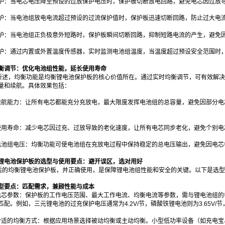
保护：当电芯电压降至预设的过放保护电压时，保护板切断放电回路，避免电芯因过放
保护：当电池组放电电流超过预设的过流保护值时，保护板迅速切断回路，防止过大电
保护：当电池组正负极意外短路时，保护板瞬间切断回路，抑制短路电流的产生，避免
保护：通过内置或外置温度传感器，实时监测电池组温度，当温度超过预设安全范围时
衡调节：优化电池组性能，延长使用寿命
所述，均衡功能是均衡锂电池保护板的核心价值所在。通过实时均衡调节，可有效解决
量和续航。具体效果包括：
升续航能力：让所有电芯都能充分充放电，最大限度发挥电池组的总容量，避免因部分
长使用寿命：减少电芯因过充、过放导致的老化速度，让所有电芯同步老化，避免个别
定电池组电压：均衡功能可使电池组在充放电过程中保持稳定的总电压输出，避免因电
锂电池保护板的选型与使用要点：避开误区，选对用好
适的均衡锂电池保护板，并正确使用，是保障锂电池组性能和安全的关键。以下是选型
型要点：匹配需求，兼顾性能与成本
配电芯参数：保护板的工作电压范围、最大工作电流、均衡电流等参数，需与锂电池组
匹配。例如，三元锂电池的过充保护电压通常为4.2V/节，磷酸铁锂电池则为3.65V
择合适的均衡方式：根据应用场景选择被动均衡或主动均衡。小型低功率设备（如充电