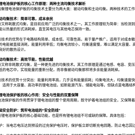
锂电池保护板的核心工作原理：两种主流均衡技术解析
均衡锂电池保护板的均衡技术主要分为两大类：被动均衡和主动均衡。两种技术的工作
动均衡技术：简单可靠，成本亲民
衡又称耗散式均衡，是目前应用广泛的均衡技术之一。其工作原理较为简单：当检测到
能以热量的形式消耗掉，直至其电压与其他电芯保持一致。
衡技术的优势在于电路结构简单、成本低、可靠性高，易于量产推广，适用于对成本敏
的电能被直接消耗，能量利用率低；均衡电流较小，均衡速度慢，难以满足大容量、
良好的散热设计。
动均衡技术：高效节能，性能优越
衡又称非耗散式均衡，是一种更先进的均衡技术。其工作原理是通过电感、电容、变压
低的电芯中，实现能量的重新分配，而非像被动均衡那样将多余能量消耗掉。
衡技术的优势十分突出：能量利用率高，几乎没有能量损耗；均衡电流大，均衡速度快
，适用于大容量、高功率的锂电池组，如新能源汽车、储能电站等。但缺点是电路结
锂电池保护板的核心作用：安全与性能的双重保障
电池保护板的作用贯穿于锂电池组的整个使用周期，既守护着电池组的安全，又保障着
础安全防护：筑牢电池组的“安全防线”
衡锂电池保护板的核心基础功能，也是所有锂电池组不可或缺的保障。具体包括：
保护：当电芯电压达到预设的过充保护电压时，保护板立即切断充电回路，防止电芯因