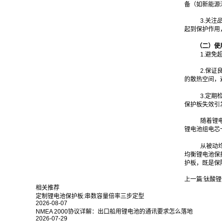
备（如新能源
3.关
起到保护作用
（二）使
1.避
2.保
的散热空间，
3.定
保护板失效引
随着锂
锂电池组电芯
从被动
均衡锂电池保
护板，既是保
上一篇:
钛酸锂
相关推荐
定制锂电池保护板:串数容量倍率三步定型
2026-08-07
NMEA 2000协议详解：出口船用锂电池的通讯要求怎么落地
2026-07-29