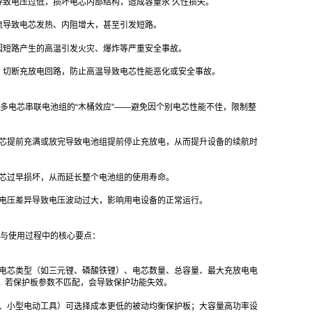
导致电压过低，损坏电芯内部结构，造成容量永 久性损失。
流导致电芯发热、内阻增大，甚至引发短路。
因短路产生的高温引发火灾、爆炸等严重安全事故。
，切断充放电回路，防止高温导致电芯性能恶化或安全事故。
多电芯串联电池组的“木桶效应”——避免因个别电芯性能不佳，限制整
电芯提前充满或放完导致电池组提前停止充放电，从而提升设备的续航时
电芯过早损坏，从而延长整个电池组的使用寿命。
芯电压差异导致电压波动过大，影响用电设备的正常运行。
与使用过程中的核心要点：
的电芯类型（如三元锂、磷酸铁锂）、电芯数量、总容量、最大充放电电
/节，若保护板参数不匹配，会导致保护功能失效。
宝、小型电动工具）可选择成本更低的被动均衡保护板；大容量高功率设