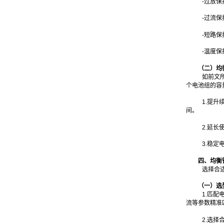
-过放
-过流
-短路
-温度
（二）均
如前文
个电池组的容
1.提
间。
2.延
3.稳
四、均衡
选择合
（一）选
1.匹
流等参数精准
2.选