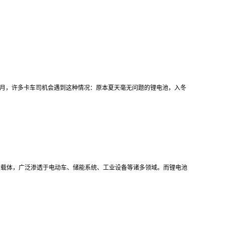
 月这几个月，许多卡车司机会遇到这种情况：原本夏天毫无问题的锂电池，入冬
力载体，广泛渗透于电动车、储能系统、工业设备等诸多领域。而锂电池