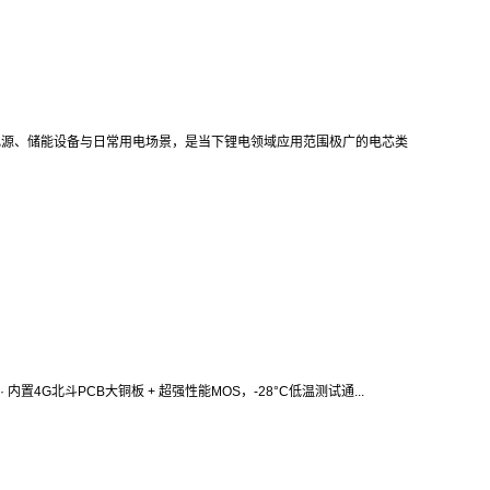
电源、储能设备与日常用电场景，是当下锂电领域应用范围极广的电芯类
 内置4G北斗PCB大铜板 + 超强性能MOS，-28°C低温测试通...