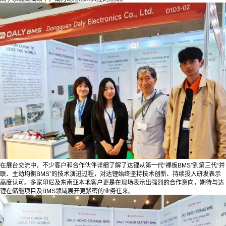
在展台交流中，不少客户和合作伙伴详细了解了达锂从第一代“裸板BMS”到第三代“并
联、主动均衡BMS”的技术演进过程，对达锂始终坚持技术创新、持续投入研发表示
高度认可。多家印尼及东南亚本地客户更是在现场表示出强烈的合作意向，期待与达
锂在储能项目及BMS领域展开更紧密的业务往来。