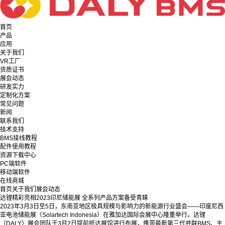
首页
产品
应用
关于我们
VR工厂
资质证书
展会动态
研发实力
定制化方案
常见问题
新闻
联系我们
技术支持
BMS接线教程
配件使用教程
资源下载中心
PC端软件
移动端软件
在线商城
首页
关于我们
展会动态
达锂精彩亮相2023印尼储能展 全系列产品方案备受青睐
2023年3月3日至5日，东南亚地区极具规模与影响力的新能源行业盛会——印度尼西
亚电池储能展（Solartech Indonesia）在雅加达国际会展中心隆重举行。达锂
（DALY）展会团队于3月2日提前抵达展馆进行布展，携带最新第三代并联BMS、主