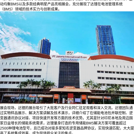
动均衡BMS以及多款经典明星产品亮相展会，充分展现了达锂在电池管理系统
（BMS）领域的技术实力与创新成果。
展会现场，达锂的展台吸引了大批客户及行业同仁驻足观看和深入交流。达锂团队通
过实物样品展示、解决方案讲解及技术演示，详细介绍了在储能电池包并联控制、逆
变器通讯协议对接、项目快速开发等方面的技术优势。尤其是针对印尼本地及周边国
家日益增长的储能系统需求，达锂量身打造的专用储能BMS解决方案可覆盖超过
2500种锂电池型号，且已成功对接多家知名逆变器品牌协议，实现快速匹配，大大提
高了系统集成效率，成为现场观众关注的焦点。