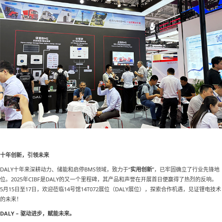
十年创新，引领未来
DALY十年来深耕动力、储能和启停BMS领域，致力于“
实用创新
”，已牢固确立了行业先锋地
位。2025年CIBF是DALY的又一个里程碑，其产品和声誉在开展首日便赢得了热烈的反响。
5月15日至17日，欢迎莅临14号馆14T072展位（DALY展位），探索合作机遇，见证锂电技术
的未来！
DALY – 驱动进步，赋能未来。