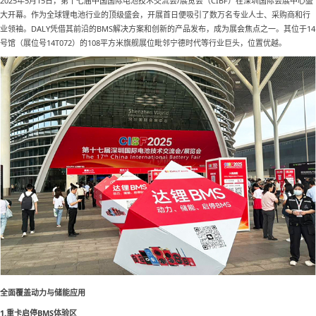
2025年5月15日，第十七届中国国际电池技术交流会/展览会（CIBF）在深圳国际会展中心盛
大开幕。作为全球锂电池行业的顶级盛会，开展首日便吸引了数万名专业人士、采购商和行
业领袖。DALY凭借其前沿的BMS解决方案和创新的产品发布，成为展会焦点之一。其位于14
号馆（展位号14T072）的108平方米旗舰展位毗邻宁德时代等行业巨头，位置优越。
全面覆盖动力与储能应用
1.
重卡启停
BMS体验区