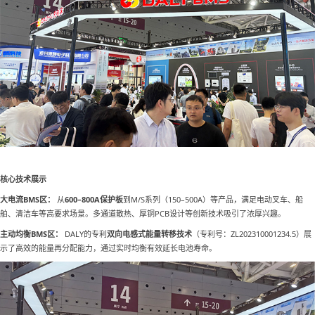
核心技术展示
大电流BMS区：
从
600–800A保护板
到M/S系列（150–500A）等产品，满足电动叉车、船
舶、清洁车等高要求场景。多通道散热、厚铜PCB设计等创新技术吸引了浓厚兴趣。
主动均衡BMS区：
DALY的专利
双向电感式能量转移技术
（专利号：ZL202310001234.5）展
示了高效的能量再分配能力，通过实时均衡有效延长电池寿命。