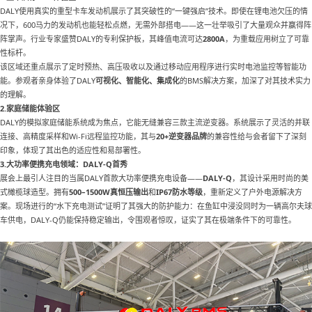
DALY使用真实的重型卡车发动机展示了其突破性的“一键强启”技术。即使在锂电池欠压的情
况下，600马力的发动机也能轻松点燃，无需外部搭电——这一壮举吸引了大量观众并赢得阵
阵掌声。行业专家盛赞DALY的专利保护板，其峰值电流可达
2800A
，为重载应用树立了可靠
性标杆。
该区域还重点展示了定时预热、高压吸收以及通过移动应用程序进行实时电池监控等智能功
能。参观者亲身体验了
DALY
可视化、智能化、集成化
的
BMS解决方案，加深了对其技术实力
的理解。
2.
家庭储能体验区
DALY的模拟家庭储能系统成为焦点，它能无缝兼容三款主流逆变器。系统展示了灵活的并联
连接、高精度采样和Wi-Fi远程监控功能，其与
20+逆变器品牌
的兼容性给与会者留下了深刻
印象，体现了其出色的适应性和易部署性。
3.
大功率便携充电领域：
DALY-Q首秀
展会上最引人注目的当属
DALY首款大功率便携充电设备——
DALY-Q
，其设计采用时尚的美
式橄榄球造型。拥有
500–1500W真恒压输出
和
IP67防水等级
，重新定义了户外电源解决方
案。现场进行的
“水下充电测试”证明了其强大的防护能力：在鱼缸中浸没同时为一辆高尔夫球
车供电，DALY-Q仍能保持稳定输出，令围观者惊叹，证实了其在极端条件下的可靠性。